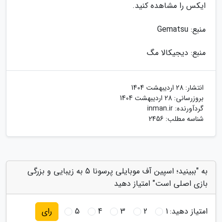
ایکس را مشاهده کنید.
منبع: Gematsu
منبع: دیجیکالا مگ
انتشار:
28 اردیبهشت 1404
بروزرسانی:
28 اردیبهشت 1404
گردآورنده:
inman.ir
شناسه مطلب: 2456
به "ببینید؛ اسپین آف موبایلی پرسونا 5 به زیبایی و بزرگی
بازی اصلی است" امتیاز دهید
امتیاز دهید:
1
2
3
4
5
رای