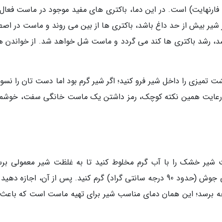
درجه سانتی گراد (معادل 110 تا 115 درجه فارنهایت) است. در این دما، باکتری های مفید موجود در ماست ف
ر شیر بیش از حد داغ باشد، باکتری ها از بین می روند و ماست در اصط
اشد، رشد باکتری ها کند می گردد و ماست شل خواهد شد. از خواندن 
یزی را داخل شیر فرو کنید؛ اگر شیر گرم بود اما دست تان را نسوزا
. رعایت همین نکته کوچک، رمز داشتن یک ماست خانگی سفت، خوشمز
شیر خشک را با آب گرم مخلوط کنید تا به غلظت شیر معمولی برس
سپس مخلوط را روی حرارت قرار دهید و تا نزدیکی جوش (حدود 90 درجه سانتی گراد) گرم کنید. پس از آن، اجازه 
ک گردد و دمای آن به حدود 43 تا 45 درجه برسد؛ این همان دمای مناسب شیر برای تهیه ماست است که با