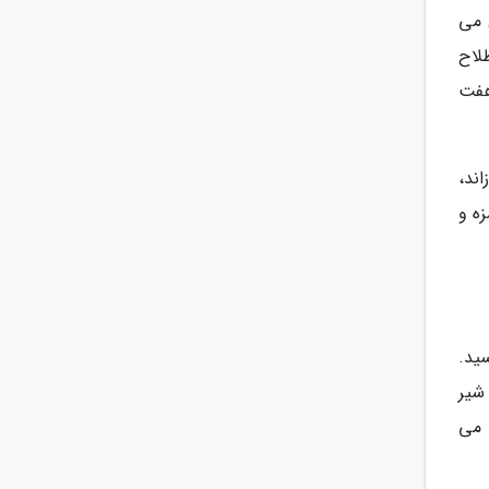
عال می
لاح
هفت
ند،
ه و
ید.
دهید شیر
عث می