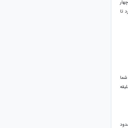
هار
 تا
شما
یقه
دود