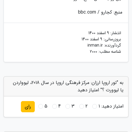
منبع: کجارو / bbc.com
انتشار:
9 اسفند 1400
بروزرسانی:
9 اسفند 1400
گردآورنده:
inman.ir
شناسه مطلب: 2000
به "تور اروپا ارزان: مرکز فرهنگی اروپا در سال 2018، لیوواردن
یا لیوورت ؟" امتیاز دهید
امتیاز دهید:
1
2
3
4
5
رای