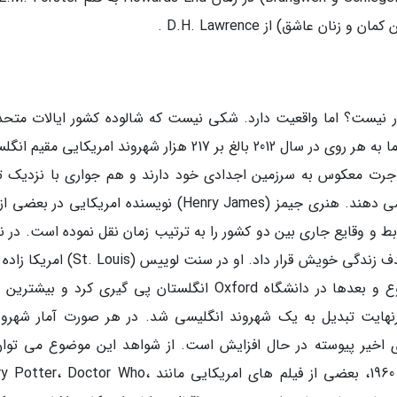
ر نیست؟ اما واقعیت دارد. شکی نیست که شالوده کشور ایالات متحده
مهاجرت انگلیسی ها به قاره امریکا بنا قرار گرفت، اما به هر روی در سال 2012 بالغ بر 217 هزار شهروند امریکایی 
مهاجرت معکوس به سرزمین اجدادی خود دارند و هم جواری با نزدیک ت
متحد سیاسی شان را در بسیاری از اوقات ترجیح می دهند. هنری جیمز (Henry James) نویسنده امریکایی در 
نند Portrait of a Lady و Daisy Miller روابط و وقایع جاری بین دو کشور را به ترتیب زمان نقل نموده است. در
ای دیگر T.S. Eliot شاعر، بازگشت به بریتانیا را هدف زندگی خویش قرار داد. او در سنت لویی
تحصیلات خود را از دانشگاه Harvard امریکا شروع و بعدها در دانشگاه Oxford انگلستان پی گیری کرد و ب
درنهایت تبدیل به یک شهروند انگلیسی شد. در هر صورت آمار شهرون
ای اخیر پیوسته در حال افزایش است. از شواهد این موضوع می توان
جنبش فرهنگی (British Invasion) در سال های 1960، بعضی از فیلم های امریکایی مانند  Doctor Who