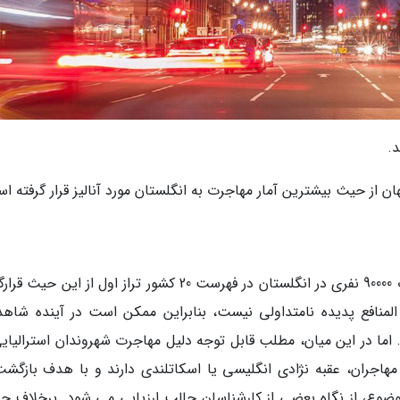
.
کشور کانادا از سال 2012 تاکنون با ثبت آمار مهاجرت 90000 نفری در انگلستان در فهرست 20 کشور تراز اول از این
نافع پدیده نامتداولی نیست، بنابراین ممکن است در آینده شاهد
د. اما در این میان، مطلب قابل توجه دلیل مهاجرت شهروندان استرالیای
هاجران، عقبه نژادی انگلیسی یا اسکاتلندی دارند و با هدف بازگشت
وع، از نگاه بعضی از کارشناسان جالب ارزیابی می شود. برخلاف جر