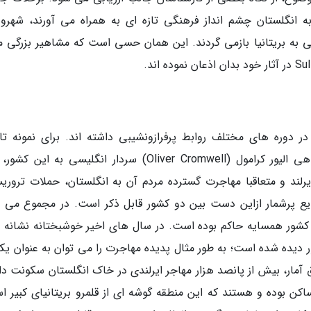
به انگلستان چشم انداز فرهنگی تازه ای به همراه می آورند، شهرون
 به بریتانیا بازمی گردند. این همان حسی است که مشاهیر بزرگی ما
 در دوره های مختلف روابط پرفرازونشیبی داشته اند. برای نمونه ت
وتازهای پیاپی انگلستان در ایرلند، تحمیل پادشاهی الیور کرامول (Oliver Cromwell) سردار انگلیسی به ای
Potato Fam) در سرزمین ایرلند و متعاقبا مهاجرت گسترده مردم آن به انگلستان، حملات ترو
ایع پرشمار ازاین دست بین دو کشور قابل ذکر است. در مجموع می ت
شور همسایه حاکم بوده است. در سال های اخیر خوشبختانه نشانه 
ده شده است؛ به طور مثال پدیده مهاجرت را می توان به عنوان یکی
قی کرد. در سال 2001 میلادی طبق آمار، بیش از پانصد هزار مهاجر ایرلندی در خاک انگلستان سکونت 
ساکن بوده و هستند که این منطقه گوشه ای از قلمرو بریتانیای کبیر ا