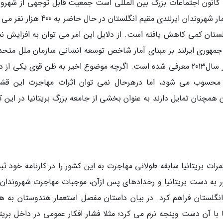
شهرهای لیورپول، Cardiff و البته که کانون اجتماعات بزرگ بین المللی است جمعیت قابل توجهی از شهر
ایرلندی را در خود جای داده اند. با توجه به اینکه آمار شهروندان ایرلندی مقیم انگلستان در حا
لستان کمی کاهش یافته است. از دلایل این امر می توان به افزایش ن
، جمهوری ایرلند بر مبنای آمار شاخص توسعه انسانی سازمان ملل متحد،
عنوان یکی از توسعه یافته ترین کشورهای جهان در سال2013 معرفی شده است. اگرچه موضوع اخیر به ظن قوی یکی ا
ن محسوب می شود، اما درهرحال نمی توان اثرات مهاجرت این قشر
ن همچنان تمایل دارند به عنوان بخشی از جامعه بزرگ بریتانیا در این 
ات بریتانیا سابقه طولانی مهاجرت به این کشور را در کارنامه خود ثب
 به دست بریتانیا و رخدادهای پس ازآن، موجبات مهاجرت شهروندان
انگلستان فراهم کرد. در بیان داستان مفصل استعمار هندوستان به ه
ا با آن دست وپنجه نرم می کرد؛ مثلا فشار افکار عمومی در داخل بریتا