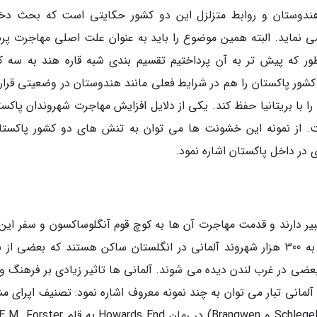
ندوستان و روابط متزلزل این دو کشور حکایتی است که بحث دخ
می نماید. البته همین موضوع را باید به عنوان علت اصلی مهاجرت پرش
 طور که پیش تر به آن پرداختیم تقسیم بندی شبه قاره هند به سه ک
کشور پاکستان را هم در شرایط فعلی مانند هندوستان در وضعیتی قرارد
ا با بریتانیا حفظ کند. یکی از دلایل افزایش مهاجرت شهروندان پاکست
ت. از نمونه این خشونت ها می توان به تنش های دو کشور پاکستا
در داخل پاکستان اشاره نمود.
کبیر دارند و قدمت مهاجرت آن ها به کوچ قوم آنگلوساکسون و سفر این 
در دریای شمال (North Sea) بازمی شود. نزدیک به 300 هزار شهروند آلمانی در انگلستان ساکن هستند که بعضی ا
جتماعات آن ها در ریچموند (Richmond) و بعضی در غرب لندن دیده می شوند. آلمانی ها تاثیر زیادی بر فرهنگ
 آلمانی تبار می توان به چند نمونه معروف اشاره نمود: تصنیف اپرای م