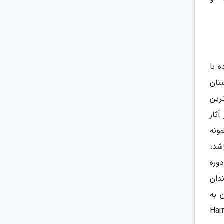
 با
مقیم انگلستان
رین
بعضی از آثار
 نمونه
س (St. Louis) امریکا زاده شد،
یشترین دوره
دان
 به
Harry Potter،،