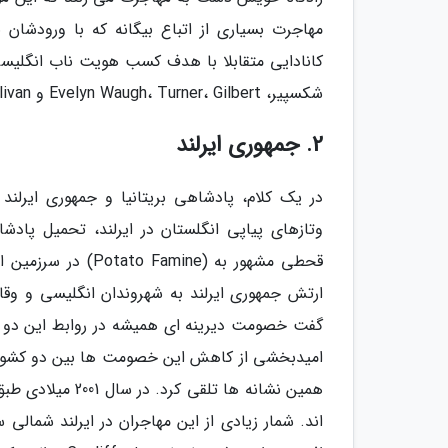
مهاجرت بسیاری از اتباع بیگانه که با ورودشان 
کانادایی متقابلا با هدف کسب هویت ناب انگلیسی
شکسپیر، Evelyn Waugh، Turner، Gilbert و Sullivan در آثار خود بدان اذعان نموده اند.
2. جمهوری ایرلند
در یک کلام، پادشاهی بریتانیا و جمهوری ایرلند
قحطی مشهور به (ine
ارتش جمهوری ایرلند به شهروندان انگلیسی و وق
گفت خصومت دیرینه ای همیشه در روابط این دو ک
امیدبخشی از کاهش این خصومت ها بین دو کشور دی
همین نشانه ها تل
اند. شمار زیادی از این مهاجران در ایرلند شمالی 