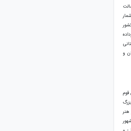
الت
مار
شور
اده
انی
ن و
قوم
ز بزرگ
 و هنر
شهور
Wagner در اشعار T.S. Eliot - داستان (خواهران Schlegel و Brangwen) در رمان Howards End به قلم E.M. Forster - و