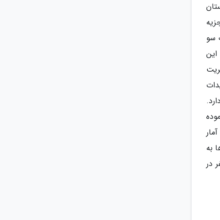
تان
جزیه
 سو
این
ریت
دات
رد.
وده
مار
 به
آن بوده ایم که این آمار از 420 هزار نفر در