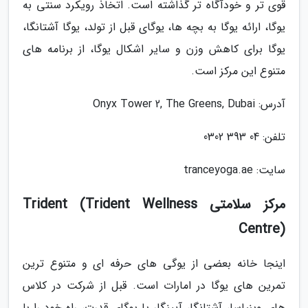
قوی تر و خودآگاه تر گذاشته است. اتخاذ رویکرد سنتی به
یوگا، ارائه یوگا به بچه ها، یوگای قبل از تولد، یوگا آشتانگا،
یوگا برای کاهش وزن و سایر اشکال یوگا، از برنامه های
متنوع این مرکز است.
آدرس: Onyx Tower 2, The Greens, Dubai
تلفن: 04 393 0302
سایت: tranceyoga.ae
مرکز سلامتی Trident (Trident Wellness
Centre)
اینجا خانه بعضی از یوگی های حرفه ای و متنوع ترین
تمرین های یوگا در امارات است. قبل از شرکت در کلاس
های وینیاسا، آشتانگا، آیینگار یا یوگای قدرت، راه خود را با