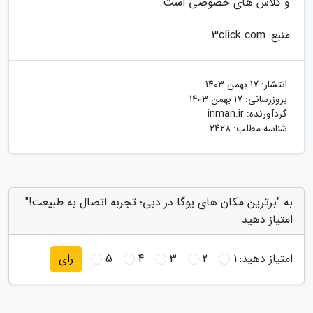
و کلاس های خصوصی است.
منبع: 3click.com
انتشار:
17 بهمن 1403
بروزرسانی:
17 بهمن 1403
گردآورنده:
inman.ir
شناسه مطلب: 2428
به "برترین مکان های یوگا در دبی؛ تجربه اتصال به طبیعت!"
امتیاز دهید
امتیاز دهید:
1
2
3
4
5
رای