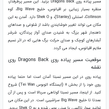
مسیر پیاده روی Dragons Back بزنید. این مسیر پرطرفدار،
منظره بسیار زیبایی بر اقیانوس، خلیج Big Wave، کوه
Collinson، استنلی (Stanley)، و Shek O دارد. آمدن به این
مکان می تواند تغییر خوشایندی باشد از شلوغی و صداهای
ناهنجار شهر بزرگ به شنیدن صدای آواز پرندگان، شرشر
آبشارهای کوچک و صدای حرکت برگ هایی که در اثر نسیم
ملایم اقیانوس، ایجاد می گردد.
موقعیت مسیر پیاده روی Dragons Back روی
نقشه
پیاده روی در این مسیر نسبتا آسان است اما حتما پیاده
روی خود را از بخش 8 (ایستگاه اتوبوس Tei Wan) شروع
کنید. از اینجا، مسیر نسبتا کوتاهی سربالا است و پس از آن
عمدتا تا خلیج Big Wave سراشیبی است. در این مکان می
توانید سوار تاکسی یا مینی بوس شده و به Shek O بروید.