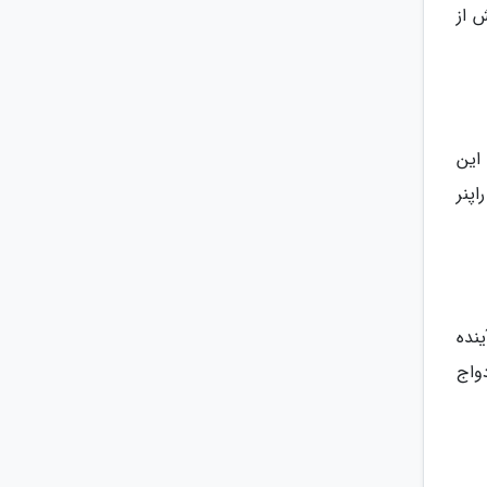
ش از
که این
اپنر
ینده
واج