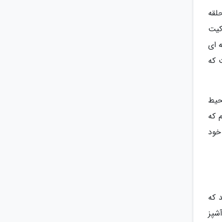
 حلقه
 کیت
 ای
ت که
محیط
 که
خود
ندند که
رآشپز