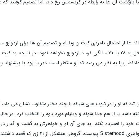
ا بازگشت آن ها به رابطه در کریسمس رخ داد، اما تصمیم گرفتند که ع
انه ها از احتمال نامزدی کیت و ویلیام و تصمیم آن ها برای ازدواج 
می گفتند، اما پرنس ویلی اظهار داشت که تا حداقل به 28 یا 30 سالگی نرسد ازدواج نخواهد نمود. در نتیجه به
عنای کیت منتظر دادند، زیرا به نظر می رسد که او منتظر است دیر یا زود با پیشنهاد 
یام منتشر شد که او را در کلوب های شبانه با چند دختر متفاوت نشان می داد،
اشته باشد یا از هم جدا شوند و ویلیام مورد دوم را انتخاب کرد. در حال
 خود را افسرده نکند. به جای آن او و خواهرش به گشت و گذار در 
پرداختند. او بعلاوه به یک گروه دخترانه یا گروه خواهری Sisterhood پیوست، گروهی متشکل از 21 ز