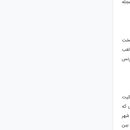
جله
سخت
 کیت لقب
پرنس
 کیت
ی که
شهر
ن که قصد داشتند بین