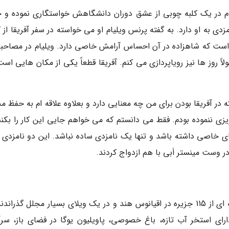
یا در اکتبر 2010، بالاخره ویلیام در یک کلبه چوبی از عشق دوران دانشگاهش خواستگاری نموده و
گشتر نامزدی به او دارد. به گفته پرنس ویلیام او می خواسته در سفر آفریقا از
ی است که شاهزاده در آن احساس آرامش خاصی دارد. ویلیام در مصاحبه
اً روز ها نیز رویاپردازی می کنم. آفریقا قطعاً یکی از مکان هایی اس
که در آفریقا بودن برای من چه معنایی دارد و بعلاوه علاقه ام به حفظ 
زی ننموده بودم. فقط می دانستم که می خواهم جایی این کار را بکنم
 خاصی داشته باشد و تنها یک نامزدی ساده نباشد. این دو نامزدی 
کیت و ویلیام ماه عسل شان را در سیشل، مجموعه ای از 115 جزیره در اقیانوس هند و در یک ویلای بسیار مجلل گذرا
در آن 6.000 دلار بوده و دارای استخر آب تازه، باغ خصوصی، پاویلیون یوگا در فضای باز، س