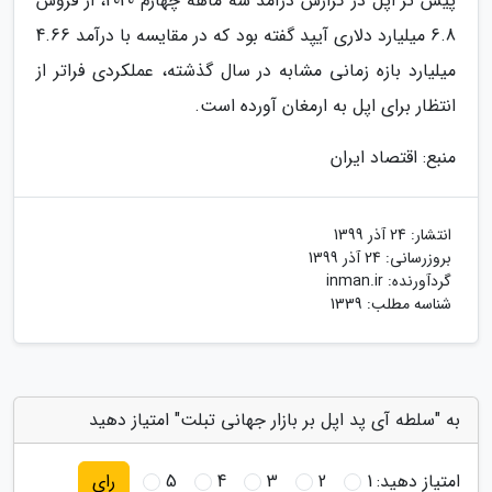
پیش تر اپل در گزارش درآمد سه ماهه چهارم 2020، از فروش
6.8 میلیارد دلاری آیپد گفته بود که در مقایسه با درآمد 4.66
میلیارد بازه زمانی مشابه در سال گذشته، عملکردی فراتر از
انتظار برای اپل به ارمغان آورده است.
منبع: اقتصاد ایران
انتشار:
24 آذر 1399
بروزرسانی:
24 آذر 1399
گردآورنده:
inman.ir
شناسه مطلب: 1339
به "سلطه آی پد اپل بر بازار جهانی تبلت" امتیاز دهید
امتیاز دهید:
1
2
3
4
5
رای