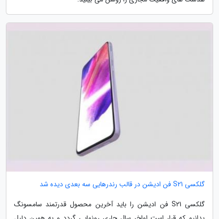
گلکسی S21 فن ادیشن در قالب رندرهایی سه بعدی دیده شد
گلکسی S21 فن ادیشن را باید آخرین محصول قدرتمند سامسونگ
بدانیم که قرار است اواخر سال جاری رونمایی گردد و به همین دلیل