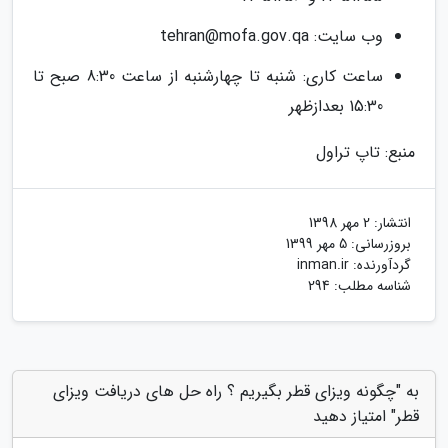
وب سایت:
tehran@mofa.gov.qa
ساعت کاری: شنبه تا چهارشنبه از ساعت 8:30 صبح تا
15:30 بعدازظهر
منبع: تاپ تراول
انتشار:
2 مهر 1398
بروزرسانی:
5 مهر 1399
گردآورنده:
inman.ir
شناسه مطلب: 294
به "چگونه ویزای قطر بگیریم ؟ راه حل های دریافت ویزای
قطر" امتیاز دهید