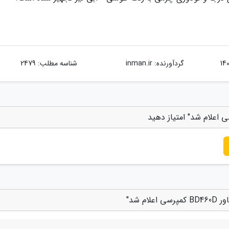
گردآورنده:
inman.ir
شناسه مطلب: 2479
 شد"