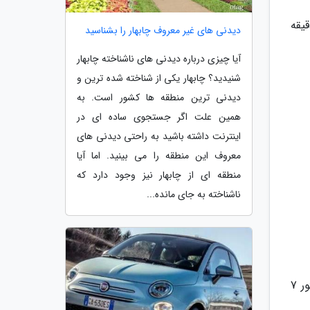
ت 460 اسب بخار در 1800 دور در دقیقه
دیدنی های غیر معروف چابهار را بشناسید
آیا چیزی درباره دیدنی های ناشناخته چابهار
شنیدید؟ چابهار یکی از شناخته شده ترین و
دیدنی ترین منطقه ها کشور است. به
همین علت اگر جستجوی ساده ای در
اینترنت داشته باشید به راحتی دیدنی های
معروف این منطقه را می بینید. اما آیا
منطقه ای از چابهار نیز وجود دارد که
ناشناخته به جای مانده...
سیستم مولتی مدیای این خودرو مجهز به رادیو، رهیاب، بلوتوث با کلیدهای دسترسی روی غربیلک فرمان بوده و به مانیتور 7