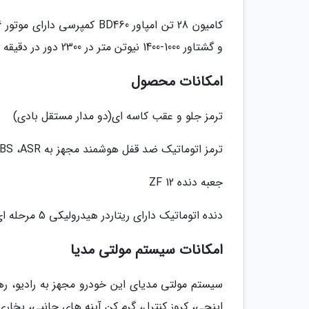
و گشتاور 1000-1400 نیوتن متر در 2300 دور در دقیقه و استاندارد آلایندگی یورو 5 است.
امکانات محصول
ترمز جلو و عقب کاسه ای(دو مدار مستقل بادی)
ترمز اتوماتیک ضد قفل هوشمند مجهز به EBS،AEBS ،ASR و ESC
جعبه دنده ZF 12
دنده اتوماتیک دارای ریتاردر هیدرولیکی 5 مرحله ای
امکانات سیستم مولتی مدیا
اینچی، کروز کنترل، گرم کن آینه های جانبی، بخا