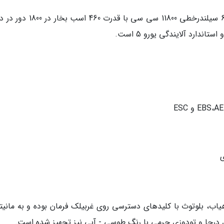
کامیون 28 تن امپاور BD460 کمپرسی دارای موتور 6 سیلندرخطی 11800 سی سی با قدر
ری درجا و تودوزی چرمی با رنگ طوسی - آبی نیز تجهیز شده است.