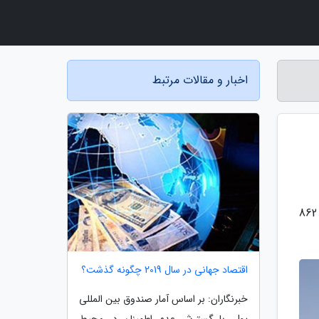
اخبار و مقالات مرتبط
به گزارش مجله اینمن، جزییات طرح فروش نقدی کامیون امپاور 28 تن BD460 کمپرسی با قیمت حدود یازده میلیارد و 862
اقتصاد جهانی در سال 2019 چگونه گذشت؟
خبرنگاران: بر اساس آمار صندوق بین المللی
پول، با گسترش عدم اطمینان در محیط