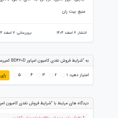
منبع: بیت ران
انتشار:
7 اسفند 1404
بروزرسانی:
7 اسفند 1404
به "شرایط فروش نقدی کامیون امپاور BD460D کمپرسی اعلام شد" امتیاز دهید
امتیاز دهید:
1
2
3
4
5
رای
دیدگاه های مرتبط با "شرایط فروش نقدی کامیون امپاور BD460D کمپرسی اعلام
* نظرتان را در مورد این مقاله با ما درمیان بگذارید