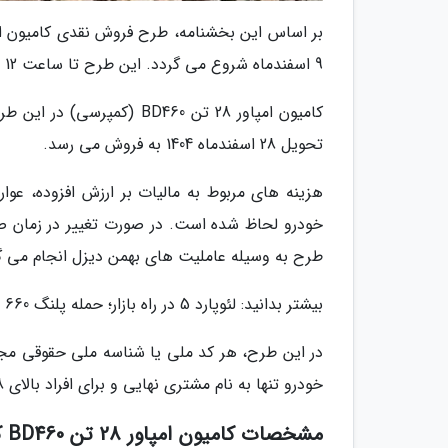
9 اسفندماه شروع می گردد. این طرح تا ساعت 12 ظهر روز پنجشنبه 14 اسفند ماه یا زمان تکمیل ظرفیت ادامه خواهد داشت.
تحویل 28 اسفندماه 1404 به فروش می رسد.
هزینه های مربوط به مالیات بر ارزش افزوده، ع
خودرو لحاظ شده است. در صورت تغییر در زمان صد
طرح به وسیله عاملیت های بهمن دیزل انجام می گ
بیشتر بدانید: لئوپارد 5 در راه بازار؛ حمله پلنگ 660 اسب بخاری BYD به بازار شاسی بلندهای ایران!
در این طرح، هر کد ملی یا شناسه ملی حقوقی مجا
خودرو تنها به نام مشتری نهایی و برای افراد بالای 18 سال امکان پذیر است.
مشخصات کامیون امپاور 28 تن BD460 کمپرسی