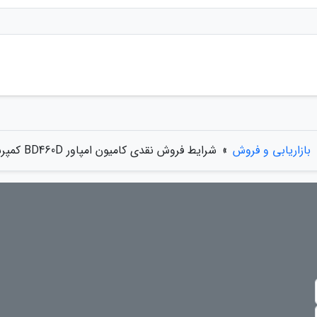
بازاریابی و فروش
»
شرایط فروش نقدی کامیون امپاور BD460D کمپرسی اعلام شد