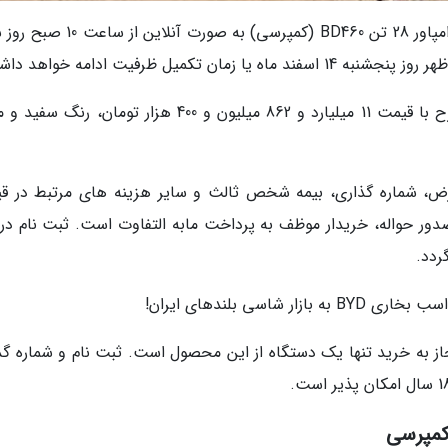
بر اساس این بخشنامه، طرح فروش نقدی کامیون امپاور 28 تن BD460 (کمپرسی) به صور
کامیون امپاور 28 تن BD460 (کمپرسی) در این طرح با قیمت 11 میلیارد و 862 میلیون و 400 هزار تومان، 
وارض، شماره گذاری، بیمه شخص ثالث و سایر هزینه های مرتبط در ق
ور حواله، خریدار موظف به پرداخت مابه التفاوت است. ثبت نام در 
ردد.
ز به خرید تنها یک دستگاه از این محصول است. ثبت نام و شماره گذ