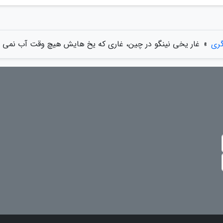
گری
»
غار یخی نینگو در چین، غاری که یخ هایش هیچ وقت آب نمی ش