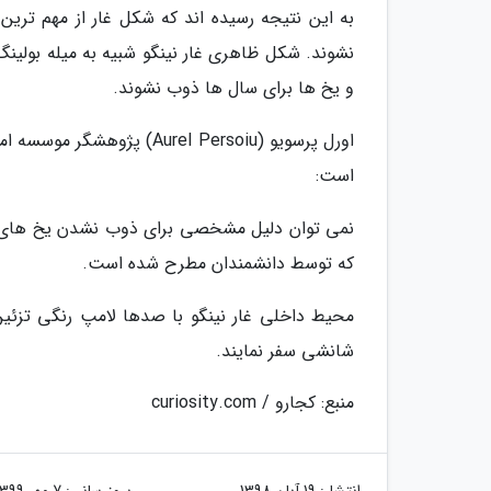
به این نتیجه رسیده اند که شکل غار از مهم تر
نشوند. شکل ظاهری غار نینگو شبیه به میله بولی
و یخ ها برای سال ها ذوب نشوند.
اورل پرسویو (Aurel Persoiu)
است:
نمی توان دلیل مشخصی برای ذوب نشدن یخ های غا
که توسط دانشمندان مطرح شده است.
محیط داخلی غار نینگو با صدها لامپ رنگی تزئین 
شانشی سفر نمایند.
منبع: کجارو / curiosity.com
انتشار:
19 آبان 1398
بروزرسانی:
7 مهر 1399