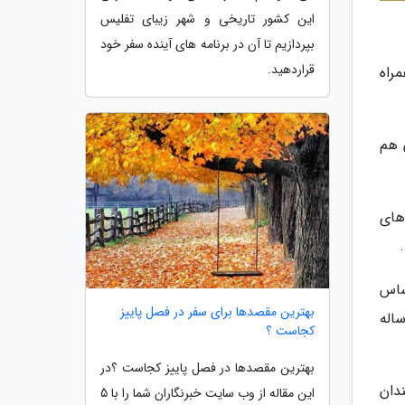
این کشور تاریخی و شهر زیبای تفلیس
بپردازیم تا آن در برنامه های آینده سفر خود
قراردهید.
راه
 هم
تر می رسد. کوه های
ساس
بهترین مقصدها برای سفر در فصل پاییز
ار نینگو به عصر یخ حدود 3 میلیون سال پیش می رسد. مردم محلی معتقدند که این غار 10000 ساله
کجاست ؟
بهترین مقصدها در فصل پاییز کجاست ؟در
دان
این مقاله از وب سایت خبرنگاران شما را با 5