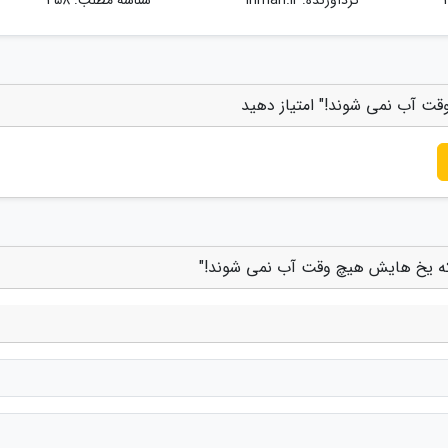
قت آب نمی شوند!" امتیاز دهید
 که یخ هایش هیچ وقت آب نمی شوند!"