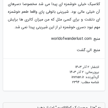
کلاسیک خیلی خوشمزه ای پیدا می شد مخصوصا دسرهای
آن خیلی عالی بود. شیرینی بانوفی پای واقعا طعم خوشمزه
ای دتشت و برای کسی مثل که من میزان کالری ها برایش
مهم نبود دسری خوشمزه تر از این شیرینی پیدا نمی شد.
منبع: worldofwanderlust.com
منبع: الی گشت
انتشار:
2 آذر 1403
بروزرسانی:
2 آذر 1403
گردآورنده:
inman.ir
شناسه مطلب: 2394
به "هتل مجستیک کوالالامپور" امتیاز دهید