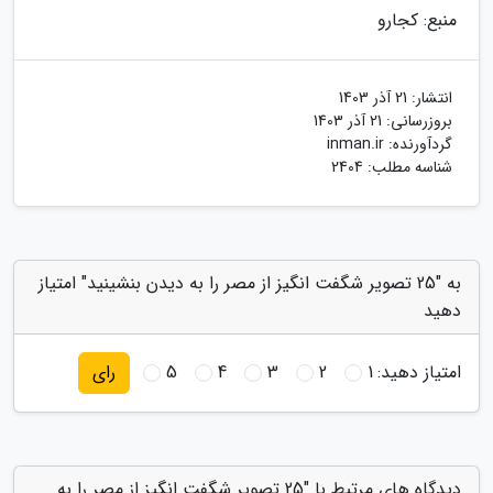
منبع: کجارو
انتشار:
21 آذر 1403
بروزرسانی:
21 آذر 1403
گردآورنده:
inman.ir
شناسه مطلب: 2404
به "25 تصویر شگفت انگیز از مصر را به دیدن بنشینید" امتیاز
دهید
امتیاز دهید:
1
2
3
4
5
رای
دیدگاه های مرتبط با "25 تصویر شگفت انگیز از مصر را به