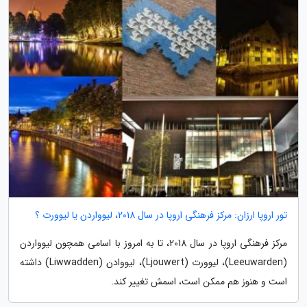
تور اروپا ارزان: مرکز فرهنگی اروپا در سال 2018، لیوواردن یا لیوورت ؟
مرکز فرهنگی اروپا در سال 2018، تا به امروز با اسامی همچون لیوواردن
(Leeuwarden)، لیوورت (Ljouwert)، لیووادن (Liwwadden) داشته
است و هنوز هم ممکن است، اسمش تغییر کند.