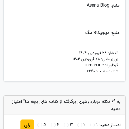
منبع: Asana Blog
منبع: دیجیکالا مگ
انتشار:
28 فروردین 1404
بروزرسانی:
28 فروردین 1404
گردآورنده:
inman.ir
شناسه مطلب: 2440
به "6 نکته درباره رهبری برگرفته از کتاب های بچه ها" امتیاز
دهید
امتیاز دهید:
1
2
3
4
5
رای