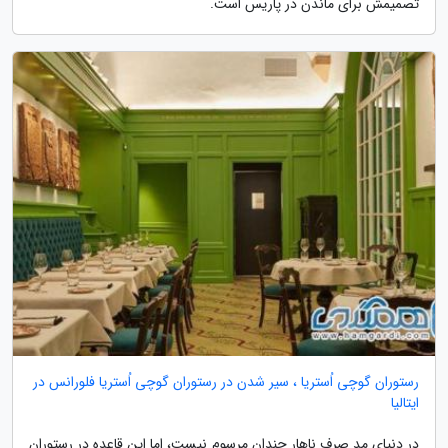
تصمیمش برای ماندن در پاریس است.
رستوران گوچی اُستریا ، سیر شدن در رستوران گوچی اُستریا فلورانس در
ایتالیا
در دنیای مد صرف ناهار چندان مرسوم نیست، اما این قاعده در رستوران