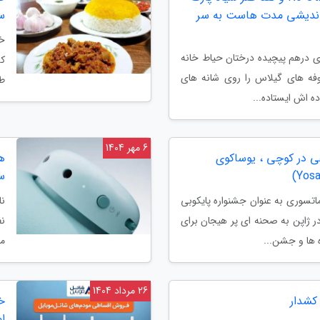
 اندیشی مدت هاست به سر
س
خو
ای درهم پیچیده درختان حیاط خانه
که
ه های گیلاس را روی شانه های
طع
ده اش ایستاده...
6 مهر 1404
 در کوچی ، یوساکوی
س
اتسوری به عنوان جشنواره پایکوبی
ر ژاپن به صحنه ای پر هیجان برای
نف
 ها و جشن...
محصو
26 مرداد 1404
کشدار
ا