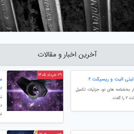
آخرین اخبار و مقالات
29 خرداد 1405
یتی الیت و ریسپکت 2
س
رو
ر بخشنامه های نو، جزئیات تکمیل
تص
گفت.
دو
نی