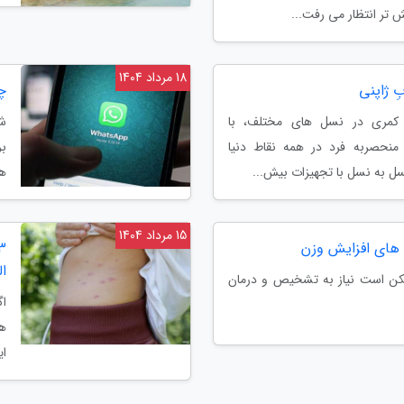
 تر انتظار می رفت...
18 مرداد 1404
ِ ژاپنی
چ
 کمری در نسل های مختلف، با
شم
منحصربه فرد در همه نقاط دنیا
بر
 به نسل با تجهیزات بیش...
هر
15 مرداد 1404
ش های افزایش وزن
ال
ن است نیاز به تشخیص و درمان
اگ
هس
ای