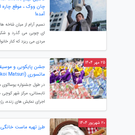
چان ووک ، موقع چاره
آمده!
نسیم آرام از میان شاخه ه
ای چوبی می گذرد و شکوف
مردی می ریزد که کنار خانوا
25 مهر 1404
جشن پایکوبی و موسیقی
ماتسوری (Yosakoi Matsuri)
در طول جشنواره یوساکوی م
تابستانی، مرکز شهر کوچی د
اجرای نمایش های زنده، رژه
20 شهریور 1404
طرز تهیه ماست خانگی 