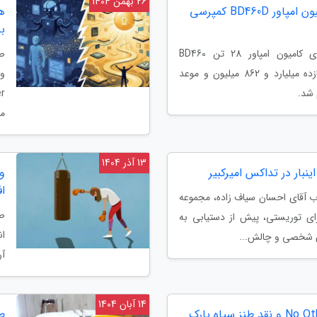
26 بهمن 1404
شرایط فروش نقدی کامیون امپاور BD460D کمپرسی
ه
ب
جزییات طرح فروش نقدی کامیون امپاور 28 تن BD460
صن
کمپرسی با قیمت حدود یازده میلیارد و 862 میلیون و موعد
می
13 آذر 1404
نبار در تداکس امیرکبیر
و
اف
ب آقای احسان سیاف زاده، مجموعه
صب
زای توریستی، پیش از دستیابی به
ان
ی شخصی و چالش...
آر
14 آبان 1404
تحلیل فیلم No Other Choice و نقد طنز سیاه پارک
ط