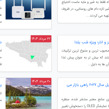
ه فقط به شیر و مایه ماست احتیاج
شا
یر تازه دام های روستایی، در ظروف
هو
یه می کردند....
مت
22 مرداد 1404
ز و انار؛ ویژه شب یلدا
دفات
 محبوب ترین و متنوع ترین ترکیبات
ند که بیش تر به عنوان پیش غذا
حس
ن ها به دلیل...
قل
20 مرداد 1404
مک بوک پرو OLED اوایل سال 2027 راهی بازار می
پن
تا
منابع معتبر منتشر شده، منظره
ما
زمانی عرضه مک بوک پرو با نمایشگر OLED را دستخوش تغییر